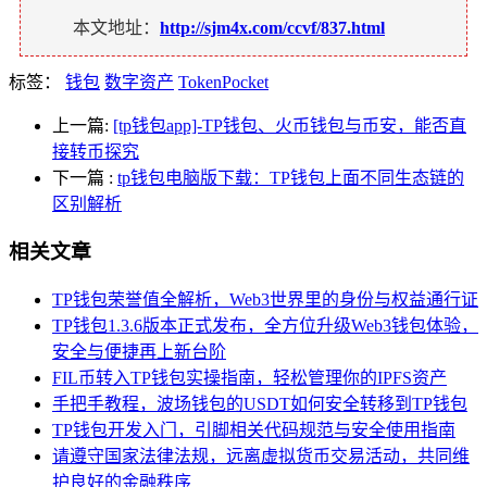
本文地址：
http://sjm4x.com/ccvf/837.html
标签：
钱包
数字资产
TokenPocket
上一篇:
[tp钱包app]-TP钱包、火币钱包与币安，能否直
接转币探究
下一篇
:
tp钱包电脑版下载：TP钱包上面不同生态链的
区别解析
相关文章
TP钱包荣誉值全解析，Web3世界里的身份与权益通行证
TP钱包1.3.6版本正式发布，全方位升级Web3钱包体验，
安全与便捷再上新台阶
FIL币转入TP钱包实操指南，轻松管理你的IPFS资产
手把手教程，波场钱包的USDT如何安全转移到TP钱包
TP钱包开发入门，引脚相关代码规范与安全使用指南
请遵守国家法律法规，远离虚拟货币交易活动，共同维
护良好的金融秩序