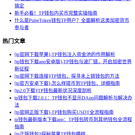
搞定
新手必看！TP钱包内买币完整实操指南
什么是PulseToken钱包TP用户？全面解析这类加密货币
参与者
热门文章
[tp官网下载苹果]-TP钱包注入资金池的作用解析
[tp钱包下载app安卓版]-TP钱包与波厂链，开启加密世界
新征程
[tp官网下载连接]|TP钱包，探寻未上锁钱包的方法
[tp官方安卓下载]-怎么样提币到TP钱包，详细指南
[tp2.0下载]|TP钱包最新状况深度剖析
tp钱包下载2.0.1：TP钱包不显示DApp问题解析与解决办
法
[tp官网正版下载]-TP钱包购买USDT全流程指南
tp钱包最新版本下载app：TP钱包转币到其他钱包全流程
指南
[tp正版钱包]|探秘苹果TP钱包模样