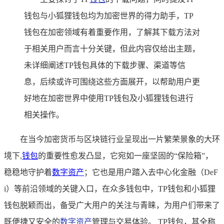
钱包与小狐狸钱包均为加密世界的得力助手，TP
钱包在加密领域有着重要作用，了解其下载方法对
于相关用户而言十分关键，但此内容仅给出主题，
未详细阐述TP钱包具体的下载步骤、渠道等信
息，后续或许可围绕这些方面展开，以帮助用户更
好地在加密世界中使用TP钱包及小狐狸钱包进行
相关操作。
在当今加密货币与区块链行业呈现出一片繁荣景象的大环
境下,
钱包
的重要性愈发凸显，它宛如一座坚固的“保险箱”，
稳稳地守护着
数字资产
；它也是用户踏入去中心化金融（DeF
i）等前沿领域的关键入口，在众多钱包中，TP钱包和小狐狸
钱包脱颖而出，备受广大用户的关注与青睐，为用户们带来了
既便捷又安全的
数字资产
管理与交易体验。 TP钱包，其全称